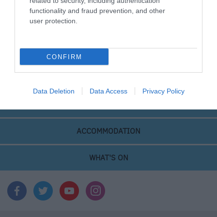
related to security, including authentication
Corsham
functionality and fraud prevention, and other
user protection.
Devizes
CONFIRM
Salisbury
Data Deletion
Data Access
Privacy Policy
THINGS TO DO
ACCOMMODATION
WHAT'S ON