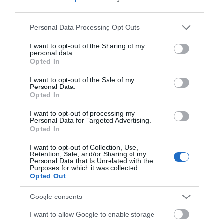
third parties.
Please note that this website/app uses one or more Google
Personal Data Processing Opt Outs
services and may gather and store information including but
not limited to your visit or usage behaviour. You may click to
I want to opt-out of the Sharing of my
personal data.
grant or deny consent to Google and its third-party tags to
Opted In
use your data for below specified purposes in below Google
consent section.
I want to opt-out of the Sale of my
Personal Data.
Opted In
Où manger et boire
Hébergement
I want to opt-out of processing my
dans le Wiltshire
Personal Data for Targeted Advertising.
Opted In
I want to opt-out of Collection, Use,
Retention, Sale, and/or Sharing of my
Personal Data that Is Unrelated with the
Purposes for which it was collected.
Opted Out
Google consents
I want to allow Google to enable storage