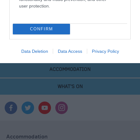
user protection.
Devizes
Salisbury
CONFIRM
Data Deletion
Data Access
Privacy Policy
THINGS TO DO
ACCOMMODATION
WHAT'S ON
Accommodation